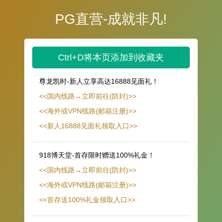
PG直营-成就非凡!
Ctrl+D将本页添加到收藏夹
尊龙凯时-新人立享高达16888见面礼！
<<国内线路→立即前往(防封)>>
<<海外或VPN线路(邮箱注册)>>
<<新人16888见面礼领取入口>>
918博天堂-首存限时赠送100%礼金！
<<国内线路→立即前往(防封)>>
<<海外或VPN线路(邮箱注册)>>
<<首存送100%礼金领取入口>>